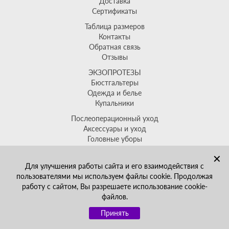
Доставка
Сертификаты
Таблица размеров
Контакты
Обратная связь
Отзывы
ЭКЗОПРОТЕЗЫ
Бюстгальтеры
Одежда и белье
Купальники
Послеоперационный уход
Аксессуары и уход
Головные уборы
Распродажа
✕
+7(499)704-64-88
Для улучшения работы сайта и его взаимодействия с
sales@ekzoprotez.ru
пользователями мы используем файлы cookie. Продолжая
работу с сайтом, Вы разрешаете использование cookie-
Политика обработки
файлов.
персональных
данных
Принять
© 2026, Экзопротез.ру. Интернет-магазин товаров после мастэктомии