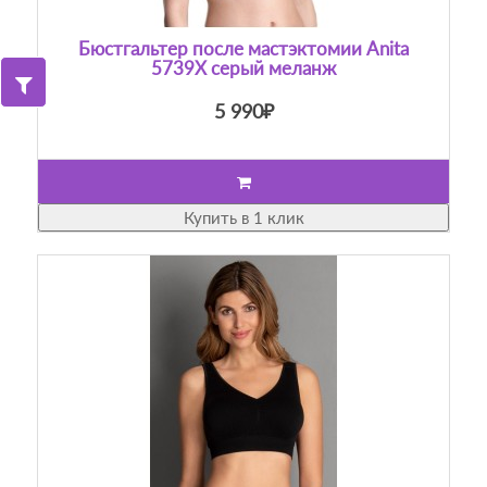
Бюстгальтер после мастэктомии Anita
5739X серый меланж
5 990₽
Купить в 1 клик