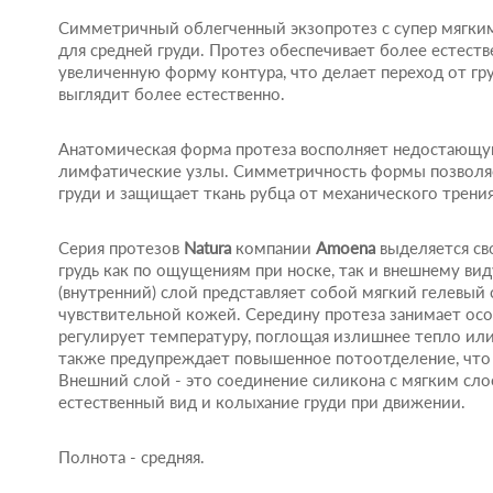
Симметричный облегченный экзопротез с супер мягк
для средней груди. Протез обеспечивает более естест
увеличенную форму контура, что делает п
ереход от гр
выглядит более естественно.
Анатомическая форма протеза восполняет недостающу
лимфатические узлы.
Симметричность формы позволяе
груди и защищает ткань рубца от механического трения
Серия протезов
Natura
компании
Amoena
выделяется с
грудь как по ощущениям при носке, так и внешнему ви
(внутренний) слой представляет собой мягкий гелевый 
чувствительной кожей. Середину протеза занимает ос
регулирует температуру, поглощая излишнее тепло ил
также предупреждает повышенное потоотделение, что 
Внешний слой - это соединение силикона с мягким сл
естественный вид и колыхание груди при движении.
Полнота - средняя.