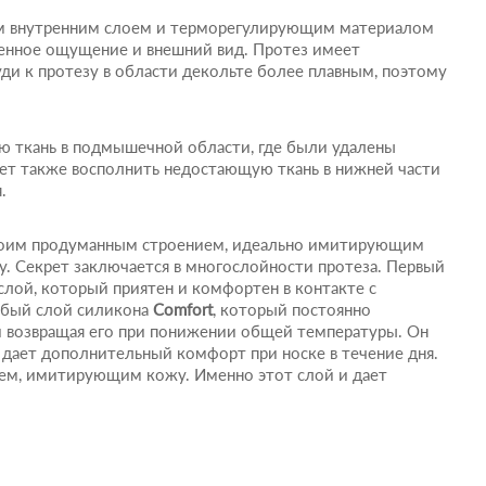
им внутренним слоем и терморегулирующим материалом
венное ощущение и внешний вид. Протез имеет
уди к протезу в области декольте более плавным, поэтому
ю ткань в подмышечной области, где были удалены
т также восполнить недостающую ткань в нижней части
.
воим продуманным строением, идеально имитирующим
ду. Секрет заключается в многослойности протеза. Первый
слой, который приятен и комфортен в контакте с
обый слой силикона
Comfort
, который постоянно
и возвращая его при понижении общей температуры. Он
дает дополнительный комфорт при носке в течение дня.
оем, имитирующим кожу. Именно этот слой и дает