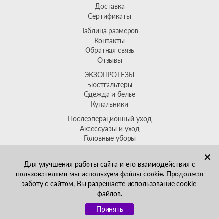
Доставка
Сертификаты
Таблица размеров
Контакты
Обратная связь
Отзывы
ЭКЗОПРОТЕЗЫ
Бюстгальтеры
Одежда и белье
Купальники
Послеоперационный уход
Аксессуары и уход
Головные уборы
Распродажа
✕
+7(499)704-64-88
Для улучшения работы сайта и его взаимодействия с
sales@ekzoprotez.ru
пользователями мы используем файлы cookie. Продолжая
работу с сайтом, Вы разрешаете использование cookie-
Политика обработки
файлов.
персональных
данных
Принять