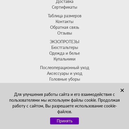
Доставка
Сертификаты
Таблица размеров
Контакты
Обратная связь
Отзывы
ЭКЗОПРОТЕЗЫ
Бюстгальтеры
Одежда и белье
Купальники
Послеоперационный уход
Аксессуары и уход
Головные уборы
Распродажа
✕
+7(499)704-64-88
Для улучшения работы сайта и его взаимодействия с
sales@ekzoprotez.ru
пользователями мы используем файлы cookie. Продолжая
работу с сайтом, Вы разрешаете использование cookie-
Политика обработки
файлов.
персональных
данных
Принять
© 2026, Экзопротез.ру. Интернет-магазин товаров после мастэктомии